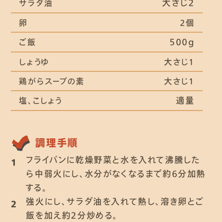
大さじ２
サラダ油
卵
2個
500g
ご飯
しょうゆ
大さじ１
鶏がらスープの素
大さじ１
適量
塩、こしょう
調理手順
フライパンに乾燥野菜と水を入れて沸騰した
1
ら中弱火にし、水分がなくなるまで約6分加熱
する。
強火にし、サラダ油を入れて熱し、溶き卵とご
2
飯を加え約2分炒める。