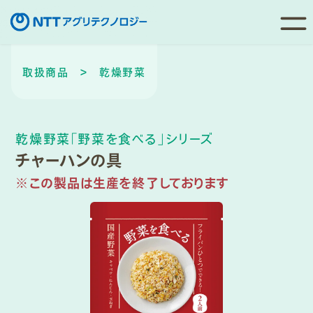
コ
ン
取扱商品
＞ 乾燥野菜
テ
ン
ツ
乾燥野菜「野菜を食べる」シリーズ
へ
チャーハンの具
移
※この製品は生産を終了しております
動