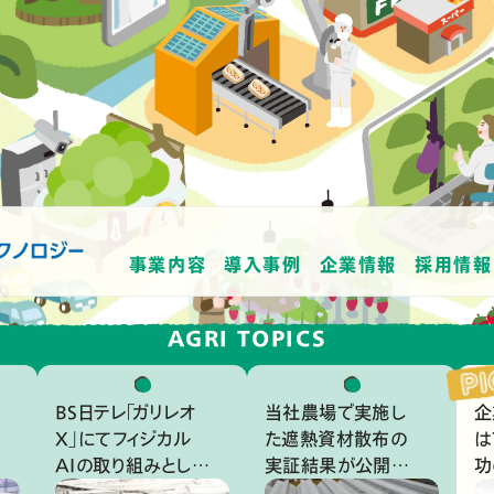
事業内容
導入事例
企業情報
採用情報
AGRI TOPICS
BS日テレ「ガリレオ
当社農場で実施し
企
X」にてフィジカル
た遮熱資材散布の
は
AIの取り組みとして
実証結果が公開さ
功
当社が参画するイ
れました