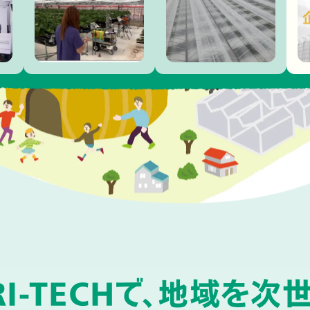
チゴ収穫ロボットの
研究開発が紹介さ
れました
I-TECHで、
地域を次