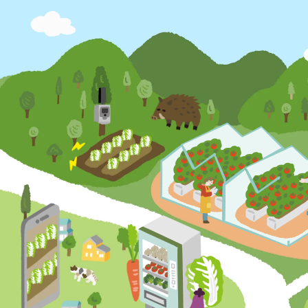
コ
ン
テ
ン
ツ
へ
移
動