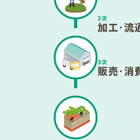
2次
加工・流
3次
販売・消