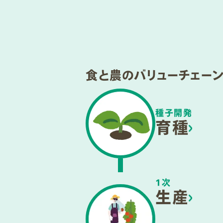
食と農のバリューチェー
種子開発
育種
1次
生産