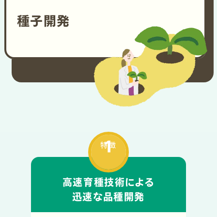
種子開発
1
特徴
高速育種技術による
迅速な品種開発