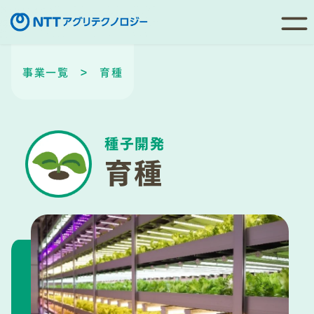
コ
ン
事業一覧
＞ 育種
テ
ン
ツ
種子開発
へ
育種
移
動