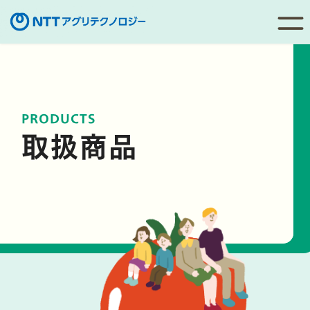
コ
ン
テ
ン
PRODUCTS
ツ
取扱商品
へ
移
動