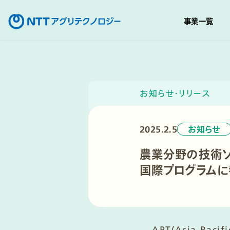
事業一覧
コ
ン
テ
ン
お知らせ・リリース
ツ
へ
2025.2.5
お知らせ
移
動
農業分野の技術ソ
国際プログラム
APT(Asia-Pac