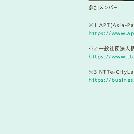
参加メンバー
※1 APT(Asia-
https://www.ap
※2 一般社団法人
https://www.ttc
※3 NTTe-CityL
https://busines