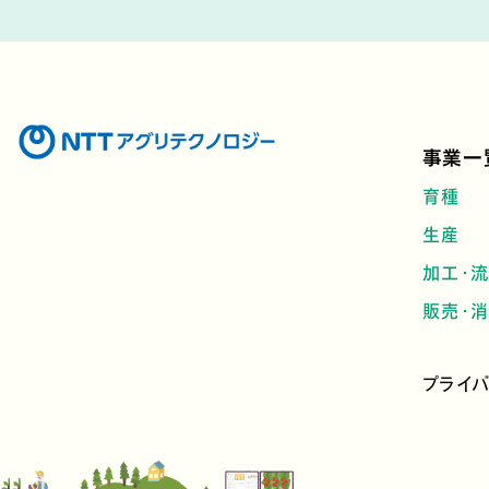
事業一
育種
生産
加工・
販売・
プライ