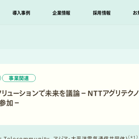
導入事例
企業情報
採用情報
お
事業関連
リューションで未来を議論－NTTアグリテク
に参加－
（＊1）
ific Telecommunity, アジア・太平洋電気通信共同体)