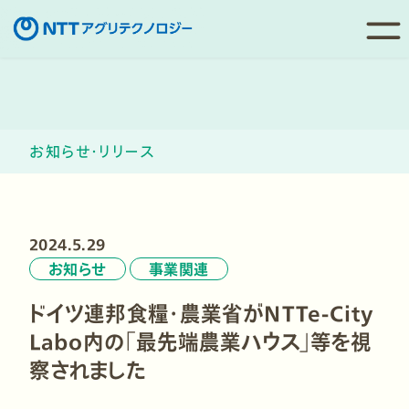
コ
ン
テ
ン
お知らせ・リリース
ツ
へ
移
動
2024.5.29
お知らせ
事業関連
ドイツ連邦食糧・農業省がNTTe-City
Labo内の「最先端農業ハウス」等を視
察されました