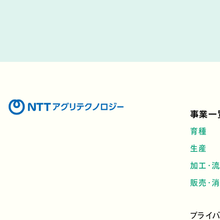
事業一
育種
生産
加工・
販売・
プライ