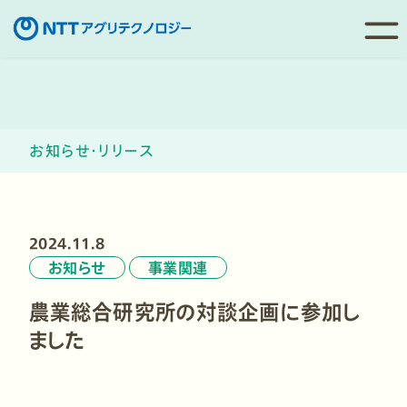
コ
ン
テ
ン
お知らせ・リリース
ツ
へ
移
動
2024.11.8
お知らせ
事業関連
農業総合研究所の対談企画に参加し
ました