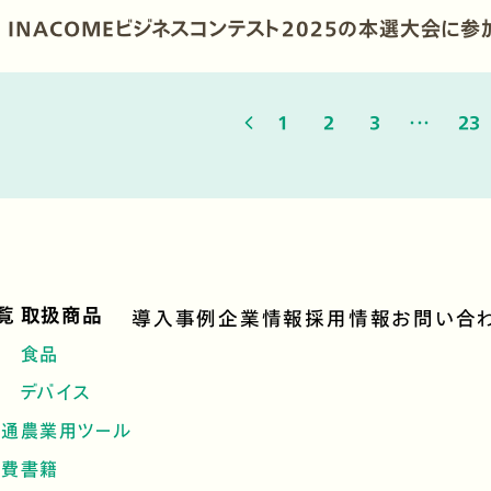
INACOMEビジネスコンテスト2025の本選大会に参
1
2
3
23
覧
取扱商品
導入事例
企業情報
採用情報
お問い合
食品
デバイス
流通
農業用ツール
消費
書籍