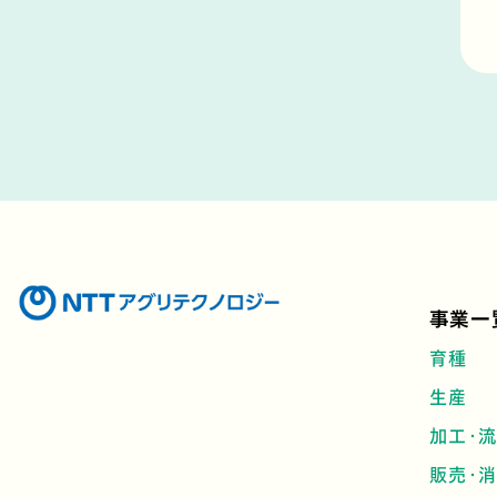
事業一
育種
生産
加工・
販売・