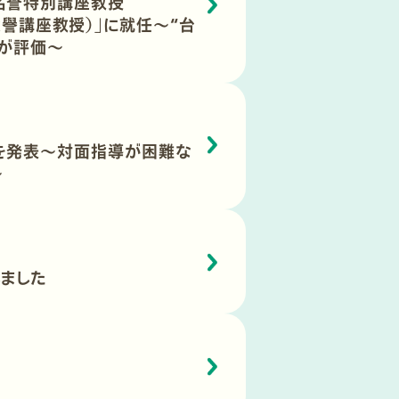
名誉特別講座教授
sor/榮譽講座教授）」に就任～“台
献が評価～
を発表～対面指導が困難な
～
ました