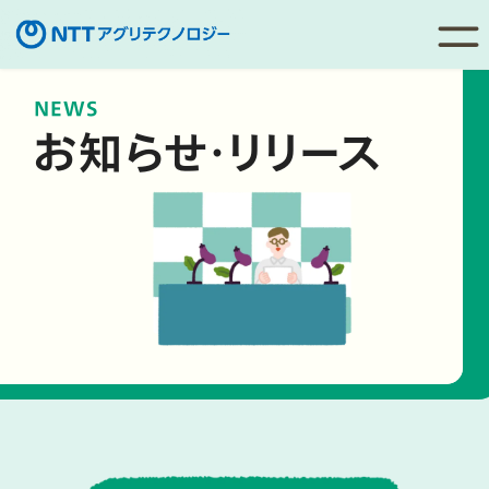
コ
NEWS
ン
お知らせ・リリース
テ
ン
ツ
へ
移
動