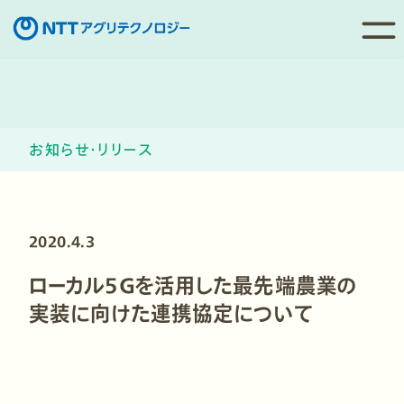
コ
ン
テ
ン
お知らせ・リリース
ツ
へ
移
動
2020.4.3
ローカル５Ｇを活用した最先端農業の
実装に向けた連携協定について