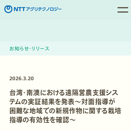
コ
ン
テ
ン
お知らせ・リリース
ツ
へ
移
動
2026.3.20
台湾・南澳における遠隔営農支援シス
テムの実証結果を発表～対面指導が
困難な地域での新規作物に関する栽培
指導の有効性を確認～