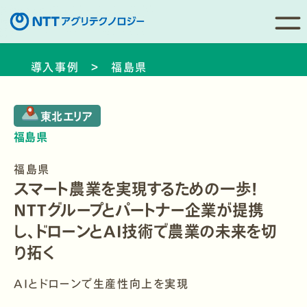
コ
導入事例 ＞ 福島県
ン
テ
ン
東北エリア
ツ
福島県
へ
移
福島県
動
スマート農業を実現するための一歩！
NTTグループとパートナー企業が提携
し、ドローンとAI技術で農業の未来を切
り拓く
AIとドローンで生産性向上を実現