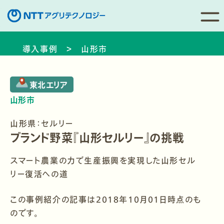
コ
導入事例 ＞ 山形市
ン
テ
ン
東北エリア
ツ
山形市
へ
移
山形県：セルリー
動
ブランド野菜『山形セルリー』の挑戦
スマート農業の力で生産振興を実現した山形セル
リー復活への道
この事例紹介の記事は2018年10月01日時点のも
のです。