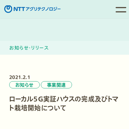
コ
ン
テ
ン
お知らせ・リリース
ツ
へ
移
動
2021.2.1
お知らせ
事業関連
ローカル５Ｇ実証ハウスの完成及びトマ
ト栽培開始について