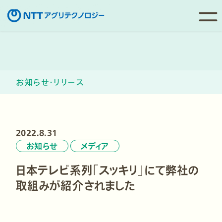
コ
ン
テ
ン
お知らせ・リリース
ツ
へ
移
動
2022.8.31
お知らせ
メディア
日本テレビ系列「スッキリ」にて弊社の
取組みが紹介されました